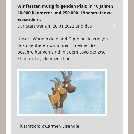
Wir fassten mutig folgenden Plan: in 10 Jahren
10.000 Kilometer und 250.000 Höhenmeter zu
erwandern.
Der Start war am 26.01.2022 und das
geplante Ende ist am 27.01.2032 – an
Unsere Wanderziele und Gipfelbesteigungen
Michaels 75. Geburtstag.
dokumentieren wir in der Timeline, die
Beschreibungen sind mit dem Logo der zwei
Steinböcke gekennzeichnet.
Illustration: ©Carmen Eisendle