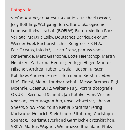
Fotografie:
Stefan Abtmeyer, Anestis Aslanidis, Michael Berger,
Jörg Böthling, Wolfgang Borrs, Bund ökologische
Lebensmittelwirtschaft (BOELW), Burda Medien Park
Verlage, Margrit Csiky, Deutsches Barrique-Forum,
Werner Edel, Eucharistischer Kongress / K N A,
Fair Oceans, fotolia*, Ulrich Franz, genuss-vom-
schaefer.de, Marc Gilardone, Lotte Heerschop, Martin
Heintzen, Katharina Heuberger, Ingo Hilger, Manuel
Hilscher, Andrea Huber, Ursula Hudson, Kirsten
Kohlhaw, Andrea Lenkert-Hörrmann, Kerstin Lieber,
Life’s Finest, Meine Landwirtschaft, Messe Bremen, Bigi
Moehrle, Ocean2012, Walter Pauly, Portraitfotografie
ONUK – Bernhard Schmitt, Jan Rathke, Hans Werner
Rodrian, Peter Roggenthin, Rose Schweizer, Sharon
Sheets, Slow Food Youth Kenia, Stadtmarketing
Karlsruhe, Heinrich Steinheuer, Stiphtung Christoph
Sonntag, Tourismusverband Garmisch-Partenkirchen,
VBKW, Markus Wagner, Weinmesse Rheinland Pfalz,