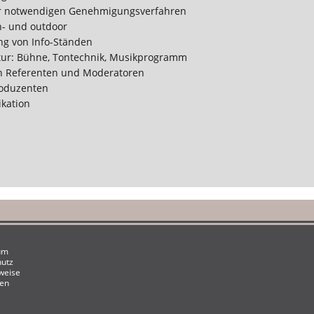
er notwendigen Genehmigungsverfahren
n- und outdoor
ng von Info-Ständen
ktur: Bühne, Tontechnik, Musikprogramm
n Referenten und Moderatoren
roduzenten
kation
um
hutz
weise
zen