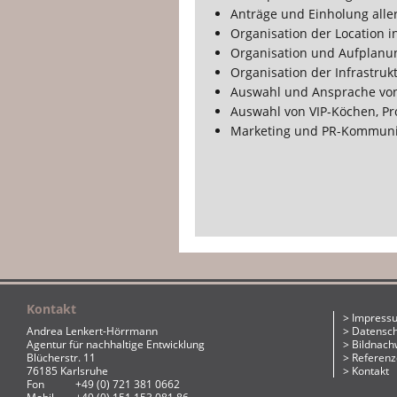
Anträge und Einholung all
Organisation der Location i
Organisation und Aufplanu
Organisation der Infrastru
Auswahl und Ansprache vo
Auswahl von VIP-Köchen, P
Marketing und PR-Kommuni
Kontakt
Impress
Andrea Lenkert-Hörrmann
Datensc
Agentur für nachhaltige Entwicklung
Bildnach
Blücherstr. 11
Referen
76185 Karlsruhe
Kontakt
Fon
+49 (0) 721 381 0662