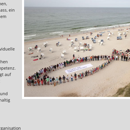
men,
ass, ein
 dem
viduelle
chen
mpetenz.
gt auf
g
 und
altig
ganisation