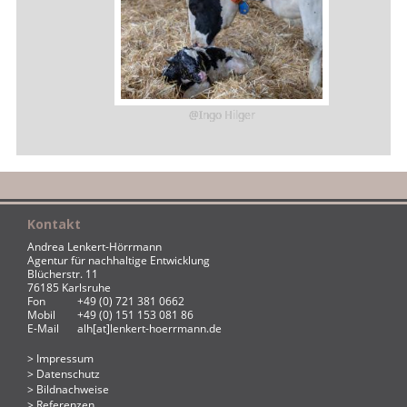
@Ingo Hilger
Kontakt
Andrea Lenkert-Hörrmann
Agentur für nachhaltige Entwicklung
Blücherstr. 11
76185 Karlsruhe
Fon
+49 (0) 721 381 0662
Mobil
+49 (0) 151 153 081 86
E-Mail
alh[at]lenkert-hoerrmann.de
Impressum
Datenschutz
Bildnachweise
Referenzen