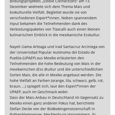
Bildungsprojektes „Edible Connections“ am 13.
Dezember widmete sich dem Thema Mais und
biokulturelle Vielfalt. Begleitet wurde sie von
verschiedenen Expert*innen. Neben spannendem
Input bekamen die Teilnehmenden dank des
Verkostungspaketes von Tlaxcalli auch einen kleinen
kulinarischen Einblick in die mexikanische Esskultur.
Nayeli Llama Arteaga und Irad Santacruz Arciniega von
der Universidad Popular Autónoma del Estado de
Puebla (UPAEP) aus Mexiko erläuterten den
Teilnehmenden die hohe Bedeutung von Mais in der
mexikanischen (Ess-)Kultur und die unterschiedlichen
Sorten Mais, die alle in Mexiko angebaut werden. Die
hohe Vielfalt an Farben (orange, lila, schwarz, gelb, rot,
braun, …) spiegelt sich, laut den Expert*innen der
UPAEP, auch im Geschmack wider.
Dass der Mais-Anbau in Deutschland im Gegensatz zu
Mexiko einen ganz anderen Fokus hat, berichtete
Stefan Decke von der BioBodengenossenschaft in
Rothenklempenow, Mecklenburg-Vorpommern. Er