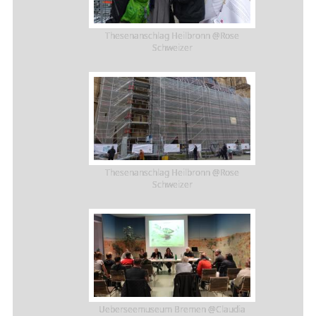
Thesenanschlag Heilbronn @Rose
Schweizer
Thesenanschlag Heilbronn @Rose
Schweizer
Ueberseemuseum Bremen @Claudia