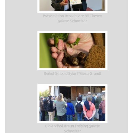
Präsentation Broschuere 95 Thesen
@Rose Schweizer
Biohof Seibold Syke @Gesa Grandt
Biolandhof Braun Freising @Rose
Schweizer