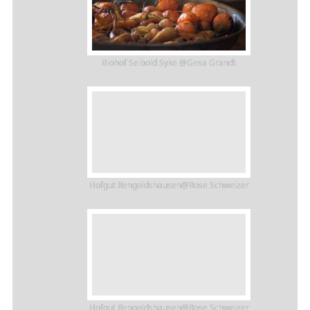
Biohof Seibold Syke @Gesa Grandt
Hofgut Rengoldshausen@Rose Schweizer
Hofgut Rengoldshausen@Rose Schweizer