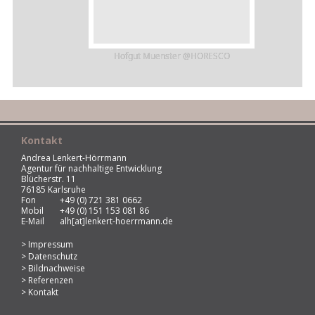
Hofgut Muenster @HORESCO
Kontakt
Andrea Lenkert-Hörrmann
Agentur für nachhaltige Entwicklung
Blücherstr. 11
76185 Karlsruhe
Fon
+49 (0) 721 381 0662
Mobil
+49 (0) 151 153 081 86
E-Mail
alh[at]lenkert-hoerrmann.de
Impressum
Datenschutz
Bildnachweise
Referenzen
Kontakt