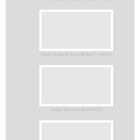
Hofgut Rengoldshausen@Rose Schweizer
Hofgut Muenster @HORESCO