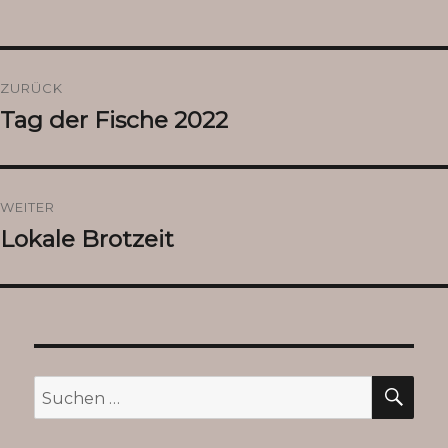
Beitragsnavigation
ZURÜCK
Tag der Fische 2022
Vorheriger
Beitrag:
WEITER
Lokale Brotzeit
Nächster
Beitrag:
SU
Suchen
nach: