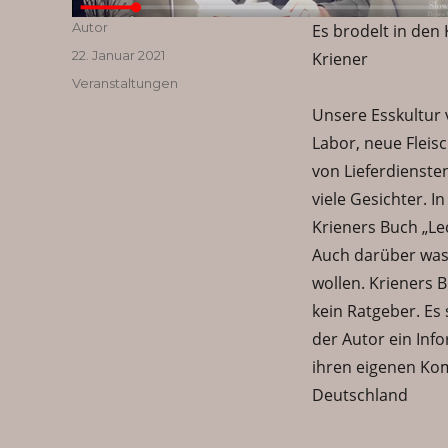
Autor
Autor
Es brodelt in den
Veröffentlicht
22. Januar 2021
Kriener
am
Kategorien
Veranstaltungen
Unsere Esskultur 
Labor, neue Fleis
von Lieferdienste
viele Gesichter. 
Krieners Buch „Le
Auch darüber was 
wollen. Krieners B
kein Ratgeber. Es 
der Autor ein Inf
ihren eigenen Kom
Deutschland