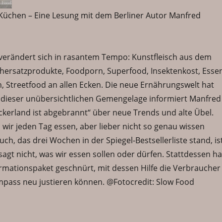
 Küchen – Eine Lesung mit dem Berliner Autor Manfred
verändert sich in rasantem Tempo: Kunstfleisch aus dem
chersatzprodukte, Foodporn, Superfood, Insektenkost, Esse
n, Streetfood an allen Ecken. Die neue Ernährungswelt hat
In dieser unübersichtlichen Gemengelage informiert Manfred
ckerland ist abgebrannt“ über neue Trends und alte Übel.
wir jeden Tag essen, aber lieber nicht so genau wissen
uch, das drei Wochen in der Spiegel-Bestsellerliste stand, is
sagt nicht, was wir essen sollen oder dürfen. Stattdessen ha
ormationspaket geschnürt, mit dessen Hilfe die Verbraucher
pass neu justieren können. @Fotocredit: Slow Food