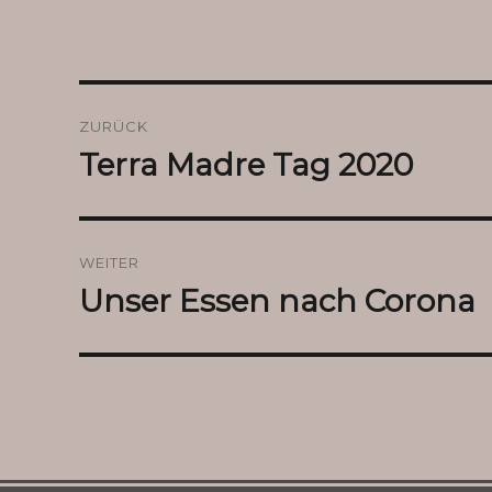
Beitragsnavigation
ZURÜCK
Terra Madre Tag 2020
Vorheriger
Beitrag:
WEITER
Unser Essen nach Corona
Nächster
Beitrag: