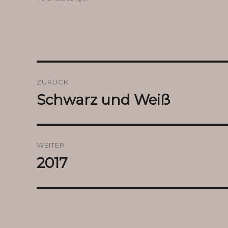
Beitragsnavigation
ZURÜCK
Schwarz und Weiß
Vorheriger
Beitrag:
WEITER
2017
Nächster
Beitrag: