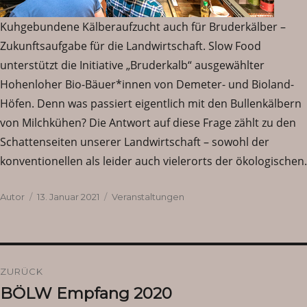
Kuhgebundene Kälberaufzucht auch für Bruderkälber –
Zukunftsaufgabe für die Landwirtschaft. Slow Food
unterstützt die Initiative „Bruderkalb“ ausgewählter
Hohenloher Bio-Bäuer*innen von Demeter- und Bioland-
Höfen. Denn was passiert eigentlich mit den Bullenkälbern
von Milchkühen? Die Antwort auf diese Frage zählt zu den
Schattenseiten unserer Landwirtschaft – sowohl der
konventionellen als leider auch vielerorts der ökologischen.
Autor
Veröffentlicht
Kategorien
Autor
13. Januar 2021
Veranstaltungen
am
Beitragsnavigation
ZURÜCK
BÖLW Empfang 2020
Vorheriger