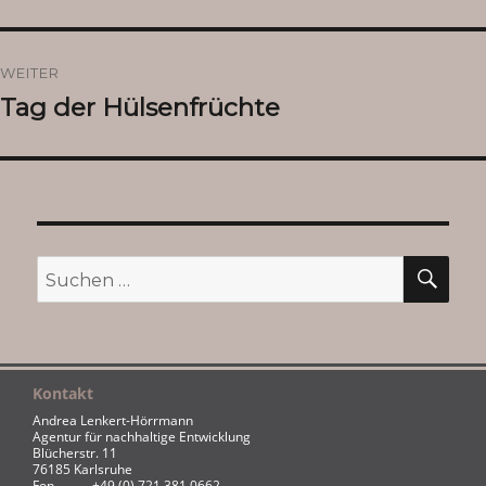
Beitrag:
WEITER
Tag der Hülsenfrüchte
Nächster
Beitrag:
SU
Suchen
nach:
Kontakt
Andrea Lenkert-Hörrmann
Agentur für nachhaltige Entwicklung
Blücherstr. 11
76185 Karlsruhe
Fon
+49 (0) 721 381 0662