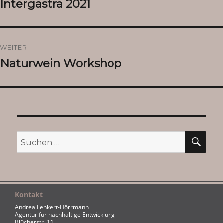
Intergastra 2021
Vorheriger
Beitrag:
WEITER
Naturwein Workshop
Nächster
Beitrag:
SU
Suchen
nach:
Kontakt
Andrea Lenkert-Hörrmann
Agentur für nachhaltige Entwicklung
Blücherstr. 11