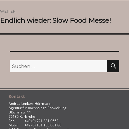
WEITER
Endlich wieder: Slow Food Messe!
Nächster
Beitrag:
SU
Suchen
nach:
Kontakt
Andrea Lenkert-Hörrmann
Agentur für nachhaltige Entwicklung
Blücherstr. 11
76185 Karlsruhe
Fon
+49 (0) 721 381 0662
Mobil
+49 (0) 151 153 081 86