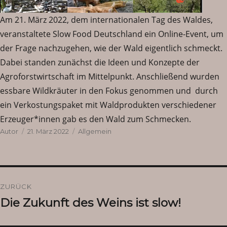
Am 21. März 2022, dem internationalen Tag des Waldes,
veranstaltete Slow Food Deutschland ein Online-Event, um
der Frage nachzugehen, wie der Wald eigentlich schmeckt.
Dabei standen zunächst die Ideen und Konzepte der
Agroforstwirtschaft im Mittelpunkt. Anschließend wurden
essbare Wildkräuter in den Fokus genommen und durch
ein Verkostungspaket mit Waldprodukten verschiedener
Erzeuger*innen gab es den Wald zum Schmecken.
Autor
Veröffentlicht
Kategorien
Autor
21. März 2022
Allgemein
am
Beitragsnavigation
ZURÜCK
Die Zukunft des Weins ist slow!
Vorheriger
Beitrag: