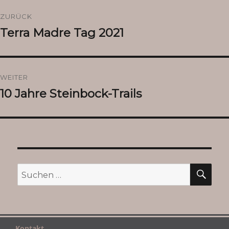
Beitragsnavigation
ZURÜCK
Terra Madre Tag 2021
Vorheriger
Beitrag:
WEITER
10 Jahre Steinbock-Trails
Nächster
Beitrag:
SU
Suchen
nach:
Kontakt