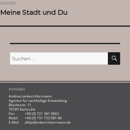
WEITER
Meine Stadt und Du
Nächster
Beitrag:
SU
Suchen
nach:
Kontakt
Andrea Lenkert-Hörrmann
Agentur für nachhaltige Entwicklung
Blücherstr. 11
76185 Karlsruhe
Fon
+49 (0) 721 381 0662
Mobil
+49 (0) 151 153 081 86
E-Mail
alh[at]lenkert-hoerrmann.de