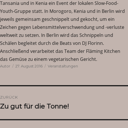
Tansania und in Kenia ein Event der lokalen Slow-Food-
Youth-Gruppe statt. In Morogoro, Kenia und in Berlin wird
jeweils gemeinsam geschnippelt und gekocht, um ein
Zeichen gegen Lebensmittelverschwendung und -verluste
weltweit zu setzen. In Berlin wird das Schnippeln und
Schälen begleitet durch die Beats von DJ Florinn.
Anschließend verarbeitet das Team der Fläming Kitchen
das Gemüse zu einem vegetarischen Gericht.
Autor
Veröffentlicht
Kategorien
Autor
27. August 2016
Veranstaltungen
am
Beitragsnavigation
ZURÜCK
Zu gut für die Tonne!
Vorheriger
Beitrag: